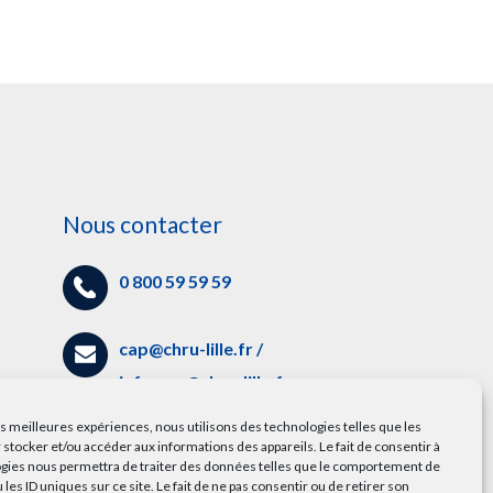
Nous contacter
0 800 59 59 59
cap@chru-lille.fr
/
info.cap@chru-lille.fr
es
les meilleures expériences, nous utilisons des technologies telles que les
5 avenue Oscar Lambret,
 stocker et/ou accéder aux informations des appareils. Le fait de consentir à
gies nous permettra de traiter des données telles que le comportement de
59000 Lille
 les ID uniques sur ce site. Le fait de ne pas consentir ou de retirer son