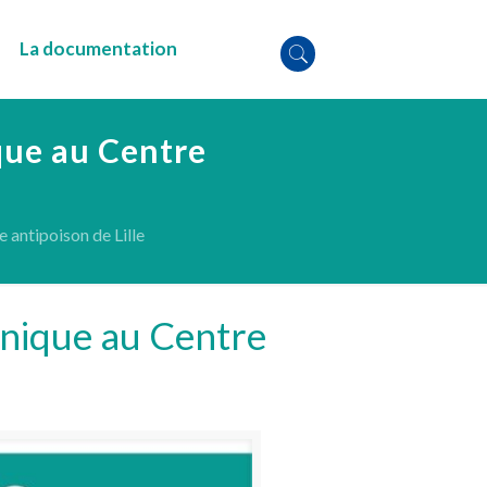
La documentation
que au Centre
 antipoison de Lille
onique au Centre