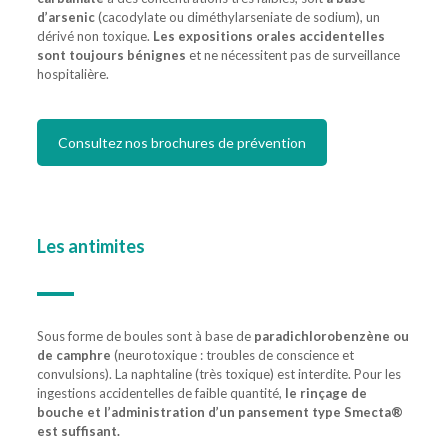
d’arsenic
(cacodylate ou diméthylarseniate de sodium), un
dérivé non toxique.
Les expositions orales accidentelles
sont toujours bénignes
et ne nécessitent pas de surveillance
hospitalière.
Consultez nos brochures de prévention
Les
antimites
Sous forme de boules sont à base de
paradichlorobenzène ou
de camphre
(neurotoxique : troubles de conscience et
convulsions). La naphtaline (très toxique) est interdite. Pour les
ingestions accidentelles de faible quantité,
le rinçage de
bouche et l’administration d’un pansement type Smecta®
est suffisant.