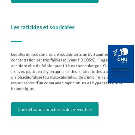
Les raticides et souricides
Les plus utilisés sont les
anticoagulants antivitamines K
. Leur
concentration est très faible (souvent à 0,005%),
l’ingestion
accidentelle de faible quantité est sans danger
. On peut
trouver, plutôt en région agricole, des rondenticides à base
d’alphachloralose (ou glucochloral) ou de crimidine. Ils sont
responsables d’un
coma avec myoclonies et hypersécrétion
bronchique.
Consultez nos brochures de prévention