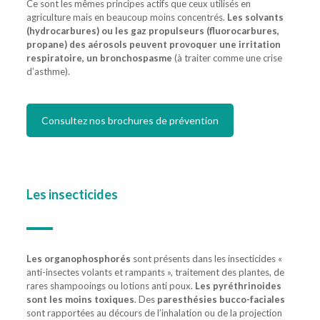
Ce sont les mêmes principes actifs que ceux utilisés en
agriculture mais en beaucoup moins concentrés.
Les solvants
(hydrocarbures) ou les gaz propulseurs (fluorocarbures,
propane) des aérosols peuvent provoquer une irritation
respiratoire, un bronchospasme
(à traiter comme une crise
d’asthme).
Consultez nos brochures de prévention
Les insecticides
Les organophosphorés
sont présents dans les insecticides «
anti-insectes volants et rampants », traitement des plantes, de
rares shampooings ou lotions anti poux.
Les pyréthrinoides
sont les moins toxiques
. Des
paresthésies bucco-faciales
sont rapportées au décours de l’inhalation ou de la projection