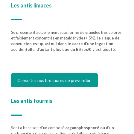
Les
antis limaces
Se présentent actuellement sous forme de granulés très colorés
et faiblement concentrés en métaldéhyde (< 5%),
le risque de
convulsion est quasi nul dans le cadre d’une ingestion
accidentelle, d’autant plus que du Bitrex® y est ajouté
.
Consultez nos brochures de prévention
Les
antis fourmis
Sont à base soit d’un composé
organophosphoré ou d’un
carbamate
à des concentrations très faibles, soit
à base