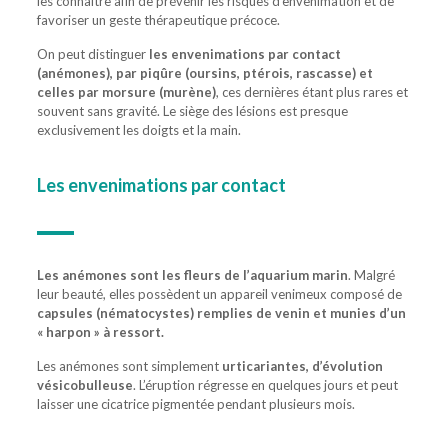
les connaître afin de prévenir les risques d’envenimation et de
favoriser un geste thérapeutique précoce.
On peut distinguer
les envenimations par contact
(anémones), par piqûre (oursins, ptérois, rascasse) et
celles par morsure (murène)
, ces dernières étant plus rares et
souvent sans gravité. Le siège des lésions est presque
exclusivement les doigts et la main.
Les envenimations par contact
Les anémones sont les fleurs de l’aquarium marin
. Malgré
leur beauté, elles possèdent un appareil venimeux composé de
capsules (nématocystes) remplies de venin et munies d’un
« harpon » à ressort.
Les anémones sont simplement
urticariantes, d’évolution
vésicobulleuse
. L’éruption régresse en quelques jours et peut
laisser une cicatrice pigmentée pendant plusieurs mois.