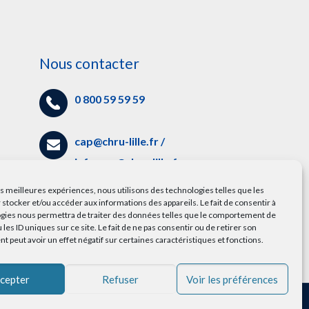
Nous contacter
0 800 59 59 59
cap@chru-lille.fr
/
info.cap@chru-lille.fr
es
les meilleures expériences, nous utilisons des technologies telles que les
5 avenue Oscar Lambret,
 stocker et/ou accéder aux informations des appareils. Le fait de consentir à
gies nous permettra de traiter des données telles que le comportement de
59000 Lille
 les ID uniques sur ce site. Le fait de ne pas consentir ou de retirer son
 peut avoir un effet négatif sur certaines caractéristiques et fonctions.
cepter
Refuser
Voir les préférences