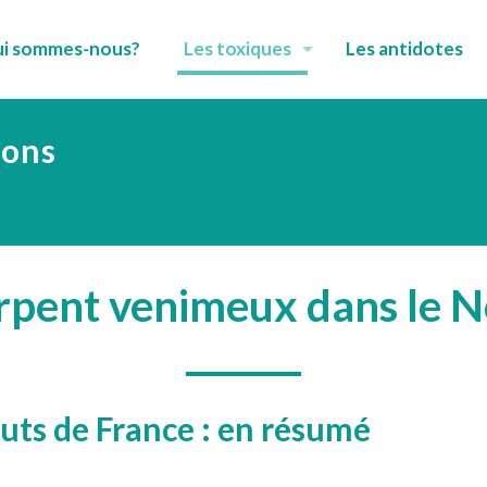
i sommes-nous?
Les toxiques
Les antidotes
ions
erpent venimeux dans le N
auts de France : en résumé