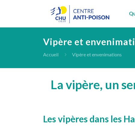
Qu
Vipère et envenimat
Accueil
Vipère et envenimations
La vipère, un s
Les vipères dans les H