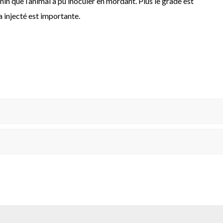
in que l’animal a pu inoculer en mordant. Plus le grade est
a injecté est importante.