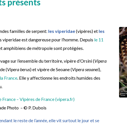
ts présents
andes familles de serpent:
les viperidae
(vipères) et
les
es viperidae est dangereuse pour l’homme. Depuis
le 11
 et amphibiens de métropole sont protégées.
uvage sur l’ensemble du territoire, vipère d’Orsini (
Vipera
ade (
Vipera berus
) et vipère de Seoane (
Vipera seoanei
),
 la France
. Elle y affectionne les endroits humides des
u.
 France – Vipères de France (vipera.fr)
ade Photo – © P. Dubois
dant le reste de l’année, elle vit surtout le jour et se