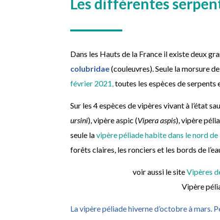
Les différentes serpen
Dans les Hauts de la France il existe deux gr
colubridae
(couleuvres). Seule la morsure d
février 2021,
toutes les espèces de serpents
Sur les 4 espèces de vipères vivant à l’état sa
ursini
), vipère aspic (
Vipera aspis
), vipère péli
seule la
vipère péliade habite dans le nord de
forêts claires, les ronciers et les bords de l’ea
voir aussi le site
Vipères de
Vipère péli
La vipère péliade hiverne d’octobre à mars. Pen