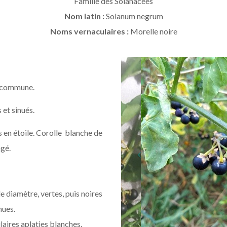
Famille des Solanacées
Nom latin :
Solanum negrum
Noms vernaculaires :
Morelle noire
s commune.
 et sinués.
s en étoile. Corolle blanche de
gé.
 diamètre, vertes, puis noires
nues.
laires aplaties blanches.