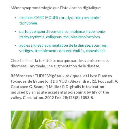
Même symptomatologie que l’intoxication digitalique:
troubles CARDIAQUES : bradycardie ; arythmie ;
tachypnée.
parfois : engourdissement, somnolence, hypertonie
;tachyarythmie, collapsus, troubles respiratoires.
autres signes : augmentation de la diurèse, spasmes,
vertiges, tremblements des extrémités, convulsions
Chez l’anima l: la toxicité se marque par des vomissements,
diarrhées ; arythmie, une augmentation de la diurèse.
Références : THESE Végétaux toxiques; et Livre Plantes
toxiques de Bruneton( DUNOD); Alexandre J(1), Foucault A,
Coutance G, Scanu P, Milliez P. Digitalis intoxication
induced by an acute accidental poisoning by lily of the
valley. Circulation. 2012 Feb 28;125(8):1053-5.