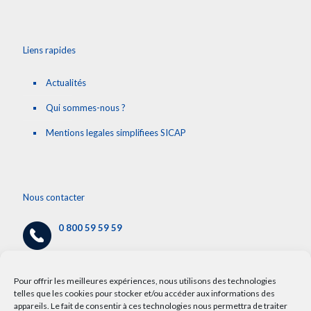
Liens rapides
Actualités
Qui sommes-nous ?
Mentions legales simplifiees SICAP
Nous contacter
0 800 59 59 59
cap@chru-lille.fr
/
info.cap@chru-lille.fr
Pour offrir les meilleures expériences, nous utilisons des technologies
telles que les cookies pour stocker et/ou accéder aux informations des
appareils. Le fait de consentir à ces technologies nous permettra de traiter