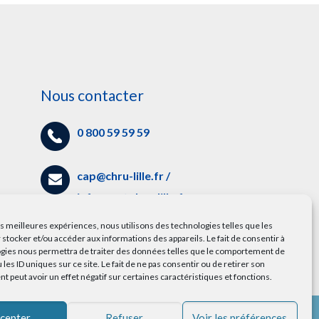
Nous contacter
0 800 59 59 59
cap@chru-lille.fr
/
info.cap@chru-lille.fr
es
les meilleures expériences, nous utilisons des technologies telles que les
5 avenue Oscar Lambret,
 stocker et/ou accéder aux informations des appareils. Le fait de consentir à
gies nous permettra de traiter des données telles que le comportement de
59000 Lille
 les ID uniques sur ce site. Le fait de ne pas consentir ou de retirer son
 peut avoir un effet négatif sur certaines caractéristiques et fonctions.
cepter
Refuser
Voir les préférences