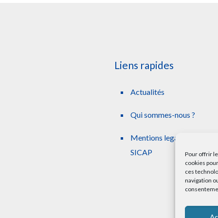
Liens rapides
Actualités
Qui sommes-nous ?
Mentions legales simplifie
SICAP
Pour offrir 
cookies pour
ces technolo
navigation ou
consentement
Ac