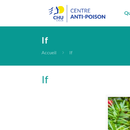
Qu
If
Accueil
If
If