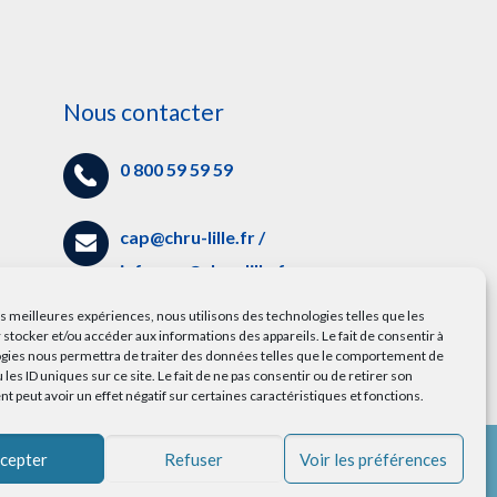
Nous contacter
0 800 59 59 59
cap@chru-lille.fr
/
info.cap@chru-lille.fr
es
les meilleures expériences, nous utilisons des technologies telles que les
5 avenue Oscar Lambret,
 stocker et/ou accéder aux informations des appareils. Le fait de consentir à
gies nous permettra de traiter des données telles que le comportement de
59000 Lille
 les ID uniques sur ce site. Le fait de ne pas consentir ou de retirer son
 peut avoir un effet négatif sur certaines caractéristiques et fonctions.
cepter
Refuser
Voir les préférences