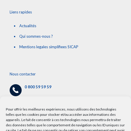
Liens rapides
Actualités
Qui sommes-nous ?
Mentions legales simplifiees SICAP
Nous contacter
0 800 59 59 59
cap@chru-lille.fr
/
info.cap@chru-lille.fr
Pour offrir les meilleures expériences, nous utilisons des technologies
telles que les cookies pour stocker et/ou accéder aux informations des
appareils. Le fait de consentir à ces technologies nous permettra de traiter
5 avenue Oscar Lambret,
des données telles que le comportement de navigation ou les ID uniques sur
59000 Lille
ce site. Le fait de ne pas consentir ou de retirer son consentement peut avoir