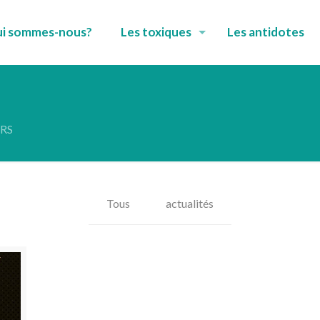
i sommes-nous?
Les toxiques
Les antidotes
NRS
Tous
actualités