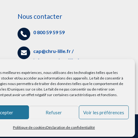
Nous contacter
0 800 59 59 59
cap@chru-lille.fr
/
info.cap@chru-lille.fr
es
les meilleures expériences, nous utilisons des technologies telles que les
5 avenue Oscar Lambret,
 stocker et/ou accéder aux informations des appareils. Le fait de consentir à
gies nous permettra de traiter des données telles que le comportement de
59000 Lille
 les ID uniques sur ce site. Le fait de ne pas consentir ou de retirer son
 peut avoir un effet négatif sur certaines caractéristiques et fonctions.
cepter
Refuser
Voir les préférences
Politique de cookies
Déclaration de confidentialité