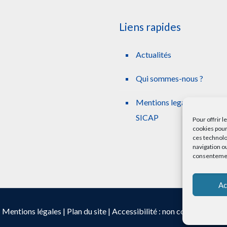
Liens rapides
Actualités
Qui sommes-nous ?
Mentions legales simplifie
SICAP
Pour offrir 
cookies pour
ces technolo
navigation ou
consentement
Ac
|
Mentions légales
|
Plan du site
|
Accessibilité : non conforme