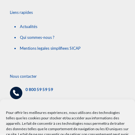
Liens rapides
Actualités
Qui sommes-nous ?
Mentions legales simplifiees SICAP
Nous contacter
0 800 59 59 59
cap@chru-lille.fr
/
info.cap@chru-lille.fr
Pour offrir les meilleures expériences, nous utilisons des technologies
telles que les cookies pour stocker et/ou accéder aux informations des
appareils. Le fait de consentir à ces technologies nous permettra de traiter
5 avenue Oscar Lambret,
des données telles que le comportement de navigation ou les ID uniques sur
59000 Lille
ce site. Le fait de ne pas consentir ou de retirer son consentement peut avoir