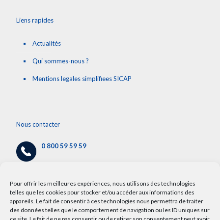
Liens rapides
Actualités
Qui sommes-nous ?
Mentions legales simplifiees SICAP
Nous contacter
0 800 59 59 59
cap@chru-lille.fr
/
info.cap@chru-lille.fr
Pour offrir les meilleures expériences, nous utilisons des technologies
telles que les cookies pour stocker et/ou accéder aux informations des
appareils. Le fait de consentir à ces technologies nous permettra de traiter
5 avenue Oscar Lambret,
des données telles que le comportement de navigation ou les ID uniques sur
59000 Lille
ce site. Le fait de ne pas consentir ou de retirer son consentement peut avoir