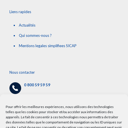
Liens rapides
Actualités
Qui sommes-nous ?
Mentions legales simplifiees SICAP
Nous contacter
0 800 59 59 59
cap@chru-lille.fr
/
info.cap@chru-lille.fr
Pour offrir les meilleures expériences, nous utilisons des technologies
telles que les cookies pour stocker et/ou accéder aux informations des
appareils. Le fait de consentir à ces technologies nous permettra de traiter
5 avenue Oscar Lambret,
des données telles que le comportement de navigation ou les ID uniques sur
59000 Lille
ce site. Le fait de ne pas consentir ou de retirer son consentement peut avoir