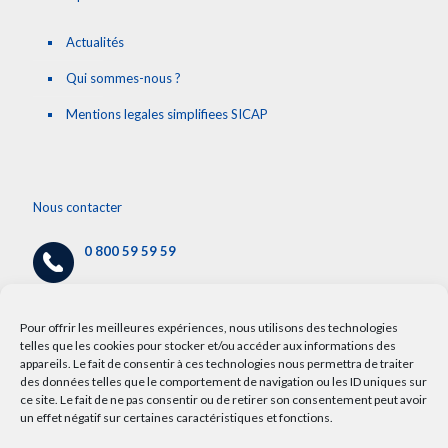
Actualités
Qui sommes-nous ?
Mentions legales simplifiees SICAP
Nous contacter
0 800 59 59 59
cap@chru-lille.fr
/
info.cap@chru-lille.fr
Pour offrir les meilleures expériences, nous utilisons des technologies
telles que les cookies pour stocker et/ou accéder aux informations des
appareils. Le fait de consentir à ces technologies nous permettra de traiter
5 avenue Oscar Lambret,
des données telles que le comportement de navigation ou les ID uniques sur
59000 Lille
ce site. Le fait de ne pas consentir ou de retirer son consentement peut avoir
un effet négatif sur certaines caractéristiques et fonctions.