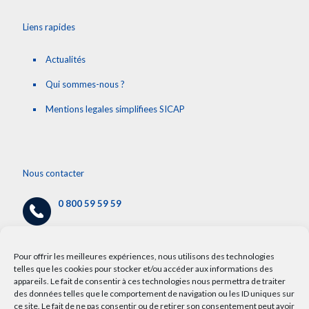
Liens rapides
Actualités
Qui sommes-nous ?
Mentions legales simplifiees SICAP
Nous contacter
0 800 59 59 59
cap@chru-lille.fr
/
info.cap@chru-lille.fr
Pour offrir les meilleures expériences, nous utilisons des technologies
telles que les cookies pour stocker et/ou accéder aux informations des
appareils. Le fait de consentir à ces technologies nous permettra de traiter
5 avenue Oscar Lambret,
des données telles que le comportement de navigation ou les ID uniques sur
59000 Lille
ce site. Le fait de ne pas consentir ou de retirer son consentement peut avoir